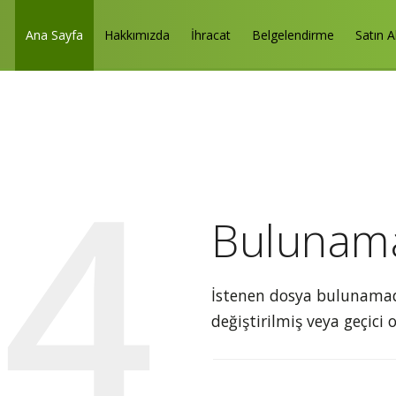
Ana Sayfa
Hakkımızda
İhracat
Belgelendirme
Satın 
04
Bulunam
İstenen dosya bulunamadı.
değiştirilmiş veya geçici 