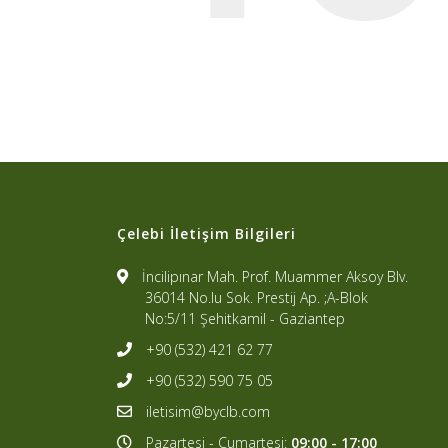
Çelebi İletişim Bilgileri
İncilipınar Mah. Prof. Muammer Aksoy Blv.
36014 No.lu Sok. Prestij Ap. ;A-Blok
No:5/11 Şehitkamil - Gaziantep
+90 (532) 421 62 77
+90 (532) 590 75 05
iletisim@byclb.com
Pazartesi - Cumartesi:
09:00 - 17:00