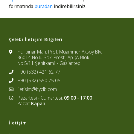
formatında
buradan
indirebilirsiniz.
Çelebi İletişim Bilgileri
İncilipınar Mah. Prof. Muammer Aksoy Blv.
36014 No.lu Sok. Prestij Ap. ;A-Blok
No:5/11 Şehitkamil - Gaziantep
+90 (532) 421 62 77
+90 (532) 590 75 05
iletisim@byclb.com
Pazartesi - Cumartesi:
09:00 - 17:00
Pazar:
Kapalı
İletişim