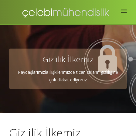
Ana Sayfa
Hakkımızda
İhracat
Gizlilik İlkemiz
Belgelendirme
Paydaşlarımızla ilişkilerimizde ticari sırların gizliliğine
Satın Alma
çok dikkat ediyoruz
İstihdam
Kongre
İletişim
Gizlilik İlkemiz