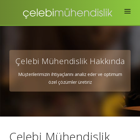
Ana Sayfa
Hakkımızda
İhracat
Çelebi Mühendislik Hakkında
Belgelendirme
Müşterilerimizin ihtiyaçlarını analiz eder ve optimum
Satın Alma
özel çözümler üretiriz
İstihdam
Kongre
İletişim
Çelebi Mühendislik