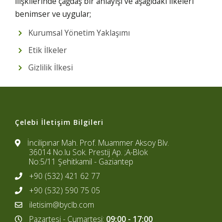
ilişkilerinde çağdaş bir anlayışı ve aşağıdaki ilkeleri
benimser ve uygular;
Kurumsal Yönetim Yaklaşımı
Etik İlkeler
Gizlilik İlkesi
Çelebi İletişim Bilgileri
İncilipınar Mah. Prof. Muammer Aksoy Blv.
36014 No.lu Sok. Prestij Ap. ;A-Blok
No:5/11 Şehitkamil - Gaziantep
+90 (532) 421 62 77
+90 (532) 590 75 05
iletisim@byclb.com
Pazartesi - Cumartesi:
09:00 - 17:00